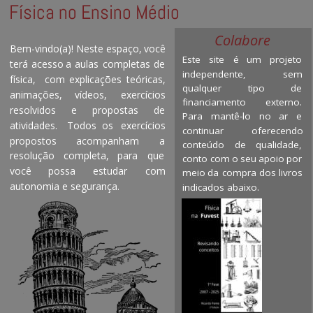
Física no Ensino Médio
Colabore
Bem-vindo(a)!
Neste
espaço,
você 
Este
site
é
um
projeto 
terá
acesso
a
aulas
completas
de 
independente,
sem 
física,
com
explicações
teóricas, 
qualquer
tipo
de 
animações,
vídeos,
exercícios 
financiamento
externo. 
resolvidos
e
propostas
de 
Para
mantê-lo
no
ar
e 
atividades.
Todos
os
exercícios 
continuar
oferecendo 
propostos
acompanham
a 
conteúdo
de
qualidade, 
resolução
completa,
para
que 
conto
com
o
seu
apoio
por 
você
possa
estudar
com 
meio
da
compra
dos
livros 
autonomia e segurança.
indicados abaixo.