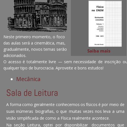
Neste primeiro momento, o foco
das aulas será a cinemática, mas,
gradualmente, novos temas serão
Saiba mais
adicionados.
O
acesso
é
totalmente
livre
—
sem
necessidade
de
inscrição
ou
qualquer tipo de burocracia. Aproveite e bons estudos!
Mecânica
•
Sala de Leitura
A
forma
como
geralmente
conhecemos
os
físicos
é
por
meio
de 
suas
inúmeras
biografias,
o
que
muitas
vezes
nos
leva
a
uma 
visão simplificada de como a Física realmente acontece.
Na
seção
Leitura,
optei
por
disponibilizar
documentos
que 