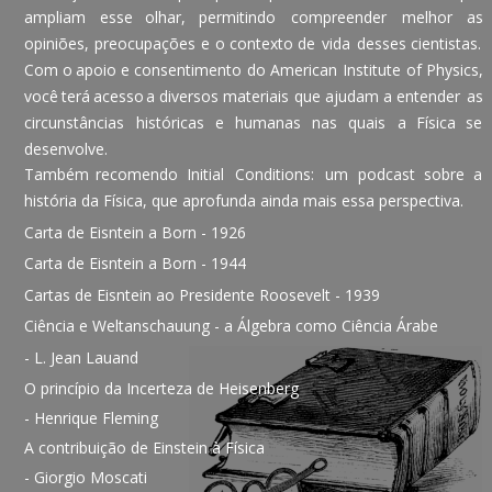
ampliam
esse
olhar,
permitindo
compreender
melhor
as 
opiniões,
preocupações
e
o
contexto
de
vida
desses
cientistas. 
Com
o
apoio
e
consentimento
do
American
Institute
of
Physics, 
você
terá
acesso
a
diversos
materiais
que
ajudam
a
entender
as 
circunstâncias
históricas
e
humanas
nas
quais
a
Física
se 
desenvolve.
Também
recomendo
Initial
Conditions:
um
podcast
sobre
a 
história da Física, que aprofunda ainda mais essa perspectiva.
Carta de Eisntein a Born - 1926
Carta de Eisntein a Born - 1944
Cartas de Eisntein ao Presidente Roosevelt - 1939
Ciência e Weltanschauung - a Álgebra como Ciência Árabe
- L. Jean Lauand
O princípio da Incerteza de Heisenberg
- Henrique Fleming
A contribuição de Einstein à Física
- Giorgio Moscati