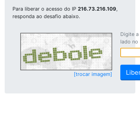
Para liberar o acesso
do IP
216.73.216.109
,
responda ao desafio abaixo.
Digite 
lado no
[trocar imagem]