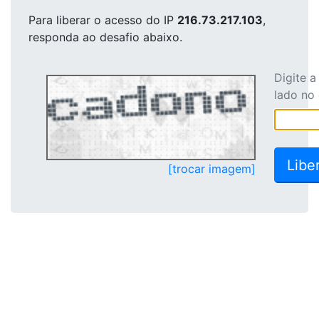
Para liberar o acesso
do IP
216.73.217.103
,
responda ao desafio abaixo.
Digite 
lado no
[trocar imagem]