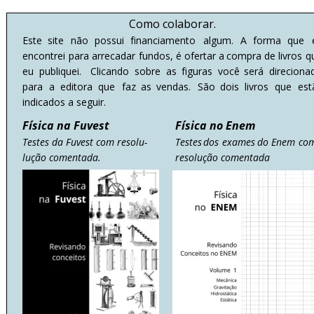
Como colaborar.
Este
site
não
possui
financiamento
algum.
A
forma
que
encontrei
para
arrecadar
fundos,
é
ofertar
a
compra
de
livros
q
eu
publiquei.
Clicando
sobre
as
figuras
você
será
direciona
para
a
editora
que
faz
as
vendas.
São
dois
livros
que
est
indicados a seguir.
Física na Fuvest
Física no Enem
Testes da Fuvest com resolu-
Testes
dos
exames
do
Enem
co
lução comentada.
resolução comentada