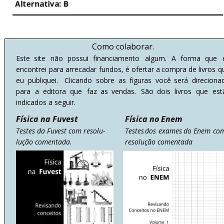
Como colaborar.
Este
site
não
possui
financiamento
algum.
A
forma
que
encontrei
para
arrecadar
fundos,
é
ofertar
a
compra
de
livros
q
eu
publiquei.
Clicando
sobre
as
figuras
você
será
direciona
para
a
editora
que
faz
as
vendas.
São
dois
livros
que
est
indicados a seguir.
Física na Fuvest
Física no Enem
Testes da Fuvest com resolu-
Testes
dos
exames
do
Enem
co
lução comentada.
resolução comentada