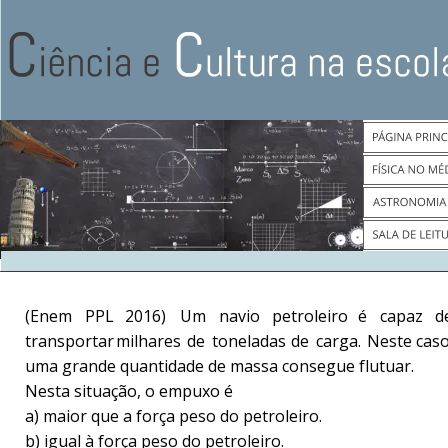
(Enem
PPL
2016)
Um
navio
petroleiro
é
capaz
d
transportar
milhares
de
toneladas
de
carga.
Neste
caso
uma grande quantidade de massa consegue flutuar. 
Nesta situação, o empuxo é 
a) maior que a força peso do petroleiro.   
b) igual à força peso do petroleiro.   