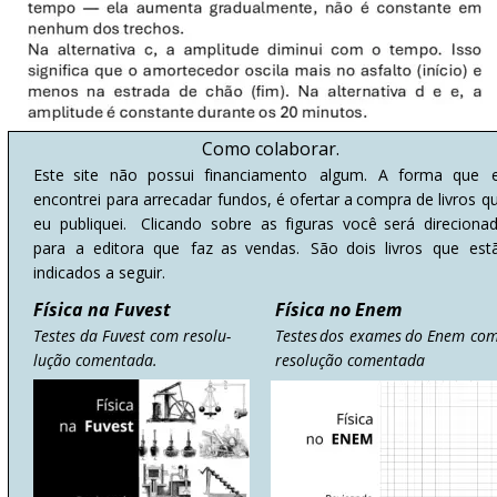
Como colaborar.
Este
site
não
possui
financiamento
algum.
A
forma
que
encontrei
para
arrecadar
fundos,
é
ofertar
a
compra
de
livros
qu
eu
publiquei.
Clicando
sobre
as
figuras
você
será
direciona
para
a
editora
que
faz
as
vendas.
São
dois
livros
que
est
indicados a seguir.
Física na Fuvest
Física no Enem
Testes da Fuvest com resolu-
Testes
dos
exames
do
Enem
com
lução comentada.
resolução comentada