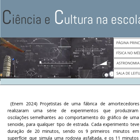
(Enem
2024)
Projetistas
de
uma
fábrica
de
amortecedores
realizaram
uma
série
de
experimentos
que
produziram 
oscilações
semelhantes
ao
comportamento
do
gráfico
de
uma
senoide,
para
qualquer
tipo
de
estrada.
Cada
experimento
teve
duração
de
20
minutos,
sendo
os
9
primeiros
minutos
em
superfície
que
simula
uma
rodovia
asfaltada,
e
os
11
minutos