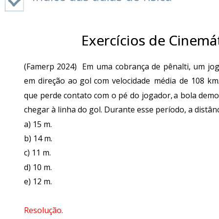
é
a
física?
Como
Exercícios de Cinemá
Exercícios de Cinemá
trabalham
os
físicos?
(Famerp
2024)
Em
uma
cobrança
de
pênalti,
um
jo
1.2
em
direção
ao
gol
com
velocidade
média
de
108
km
Como
estudar
que
perde
contato
com
o
pé
do
jogador,
a
bola
demo
física
chegar à linha do gol. Durante esse período, a distânc
1.3
De
a) 15 m.   
onde
b) 14 m.   
veio
c) 11 m.   
a
necessidade
d) 10 m.   
de
e) 12 m.   
medir?
1.4
O
Resolução.
homem