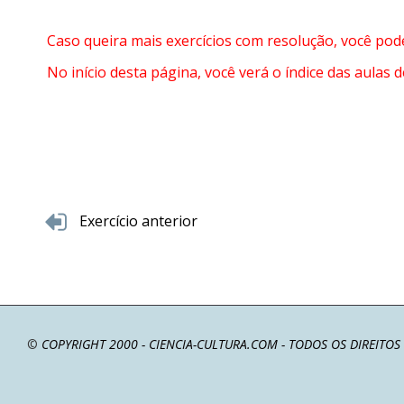
em
medir
Caso queira mais exercícios com resolução, você pode
1.8
Notação
No início desta página, você verá o índice das aulas de
científica
1.9
Vamos
praticar?
Capítulo
2
-
Exercício anterior
Estudo
do
movimento
2.0
Introdução
à
Cinemática
© 
COPYRIGHT 2000 - CIENCIA-CULTURA.COM - TODOS OS DIREITOS R
2.1
Velocidade
escalar