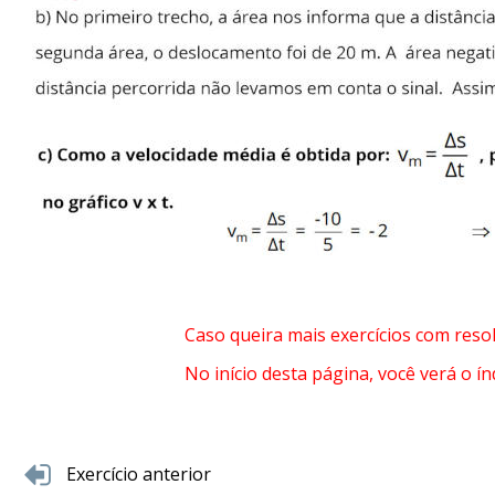
Retilíneo
Uniforme
2.4
Movimento
Retilíneo
Uniformemente
Variado
2.5
Equações
horárias
no
movimento
retilíneo
uniformemente
variado
2.6
Caso queira mais exercícios com resol
Equações
do
No início desta página, você verá o índ
movimento
retilíneo
uniformemente
variado
2.7
Exercício anterior
Movimentos