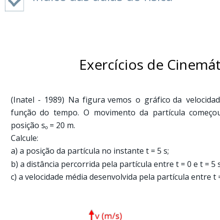
física?
Como
trabalham
os
físicos?
1.2
Como
Exercícios de Cinemát
estudar
física
1.3
De
(Inatel
-
1989)
Na
figura
vemos
o
gráfico
da
velocida
onde
função
do
tempo.
O
movimento
da
partícula
começo
veio
a
posição s
 = 20 m. 
o
necessidade
Calcule:
de
medir?
a) a posição da partícula no instante t = 5 s; 
1.4
b) a distância percorrida pela partícula entre t = 0 e t = 5 s
O
homem
c) a velocidade média desenvolvida pela partícula entre t = 
como
medida
1.5
Sistema